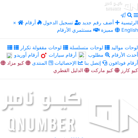
الرئيسية
أضف رقم جديد
تسجيل الدخول
أرقام
×
English
مميزة
مستثمري الأرقام
لوحات مواليد
لوحات متسلسلة
لوحات مقفولة تكرار
أحدث الأرقام
مطلوب
أرقام سيارات
أرقام أوريدو
أرقام فودافون
إتصل بنا
الإحصائيات
المنتدى
كيو مزاد
كيو كارز
كيو ماركت
الدليل القطري