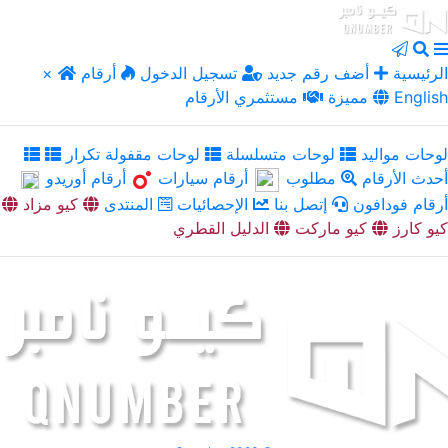
الرئيسية
أضف رقم جديد
تسجيل الدخول
أرقام
×
English
مميزة
مستثمري الأرقام
لوحات مواليد
لوحات متسلسلة
لوحات مقفولة تكرار
أحدث الأرقام
مطلوب
أرقام سيارات
أرقام أوريدو
أرقام فودافون
إتصل بنا
الإحصائيات
المنتدى
كيو مزاد
كيو كارز
كيو ماركت
الدليل القطري