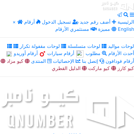
الرئيسية
أضف رقم جديد
تسجيل الدخول
أرقام
×
English
مميزة
مستثمري الأرقام
لوحات مواليد
لوحات متسلسلة
لوحات مقفولة تكرار
أحدث الأرقام
مطلوب
أرقام سيارات
أرقام أوريدو
أرقام فودافون
إتصل بنا
الإحصائيات
المنتدى
كيو مزاد
كيو كارز
كيو ماركت
الدليل القطري