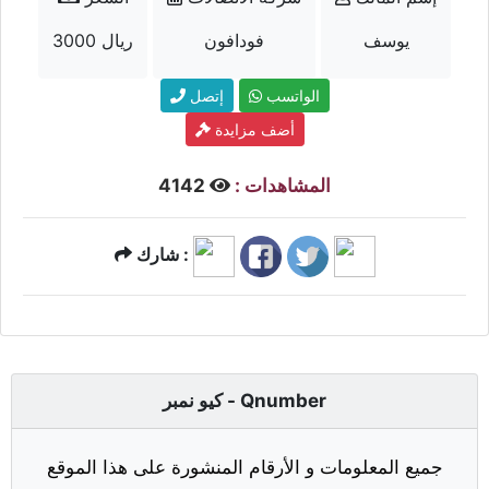
يوسف
فودافون
3000 ريال
الواتسب
إتصل
أضف مزايدة
المشاهدات :
4142
شارك :
كيو نمبر - Qnumber
جميع المعلومات و الأرقام المنشورة على هذا الموقع