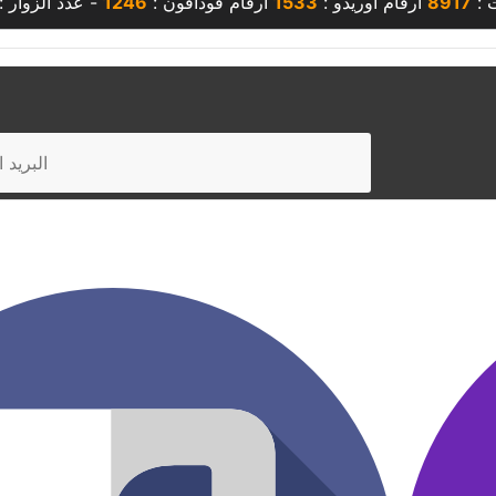
 :
8917
أرقام أوريدو :
1533
أرقام فودافون :
1246
- عدد الزوار :