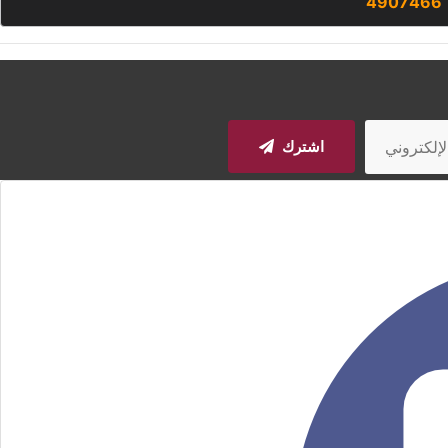
4907466
اشترك