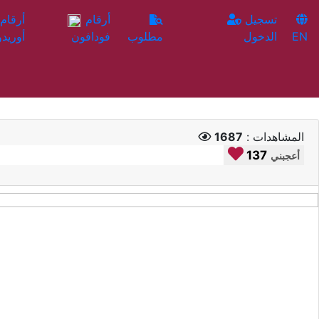
تسجيل
أرقام
EN
الدخول
مطلوب
فودافون
أوريدو
المشاهدات :
1687
137
أعجبني