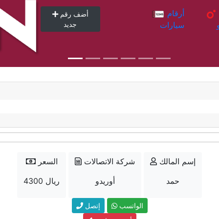
أرقام
أرقام
أضف رقم
سيارات
جديد
إسم المالك
شركة الاتصالات
السعر
حمد
أوريدو
4300 ريال
الواتسب
إتصل