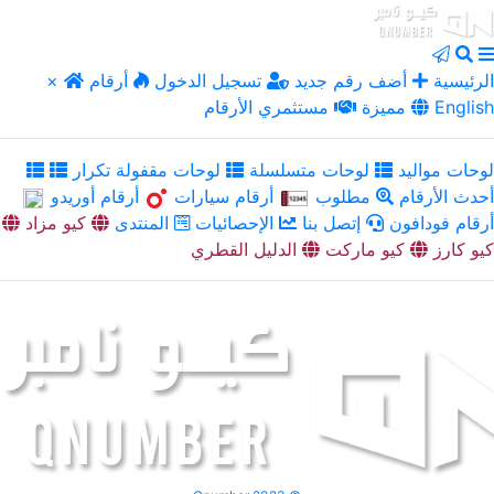
الرئيسية
أضف رقم جديد
تسجيل الدخول
أرقام
×
English
مميزة
مستثمري الأرقام
لوحات مواليد
لوحات متسلسلة
لوحات مقفولة تكرار
أحدث الأرقام
مطلوب
أرقام سيارات
أرقام أوريدو
أرقام فودافون
إتصل بنا
الإحصائيات
المنتدى
كيو مزاد
كيو كارز
كيو ماركت
الدليل القطري