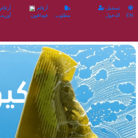
تسجيل
أرقام
EN
الدخول
مطلوب
فودافون
أوريدو