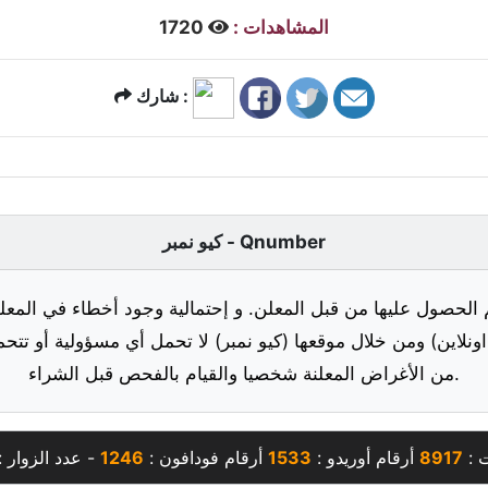
المشاهدات :
1720
شارك :
كيو نمبر - Qnumber
 الحصول عليها من قبل المعلن. و إحتمالية وجود أخطاء في المعلو
ونلاين) ومن خلال موقعها (كيو نمبر) لا تحمل أي مسؤولية أو تتحم
من الأغراض المعلنة شخصيا والقيام بالفحص قبل الشراء.
ت :
8917
أرقام أوريدو :
1533
أرقام فودافون :
1246
- عدد الزوار 