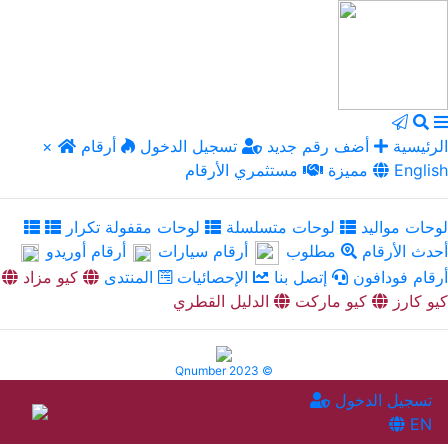
الرئيسية
أضف رقم جديد
تسجيل الدخول
أرقام
×
English
مميزة
مستثمري الأرقام
لوحات مواليد
لوحات متسلسلة
لوحات مقفولة تكرار
أحدث الأرقام
مطلوب
أرقام سيارات
أرقام أوريدو
أرقام فودافون
إتصل بنا
الإحصائيات
المنتدى
كيو مزاد
كيو كارز
كيو ماركت
الدليل القطري
Qnumber 2023 ©
تسجيل الدخول
EN