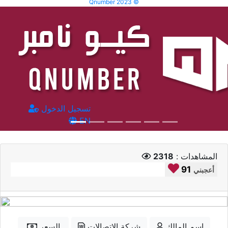
Qnumber 2023 ©
تسجيل الدخول
EN
المشاهدات :
2318
91
أعجبني
إسم المالك
شركة الاتصالات
السعر