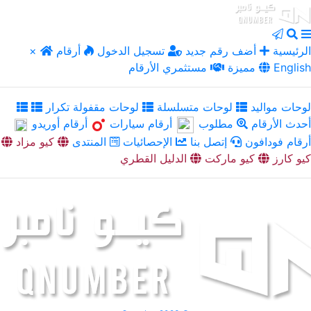
الرئيسية
أضف رقم جديد
تسجيل الدخول
أرقام
×
English
مميزة
مستثمري الأرقام
لوحات مواليد
لوحات متسلسلة
لوحات مقفولة تكرار
أحدث الأرقام
مطلوب
أرقام سيارات
أرقام أوريدو
أرقام فودافون
إتصل بنا
الإحصائيات
المنتدى
كيو مزاد
كيو كارز
كيو ماركت
الدليل القطري