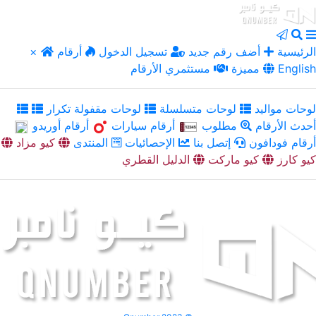
الرئيسية
أضف رقم جديد
تسجيل الدخول
أرقام
×
English
مميزة
مستثمري الأرقام
لوحات مواليد
لوحات متسلسلة
لوحات مقفولة تكرار
أحدث الأرقام
مطلوب
أرقام سيارات
أرقام أوريدو
أرقام فودافون
إتصل بنا
الإحصائيات
المنتدى
كيو مزاد
كيو كارز
كيو ماركت
الدليل القطري