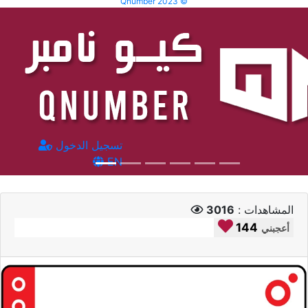
Qnumber 2023 ©
تسجيل الدخول
EN
المشاهدات :
3016
144
أعجبني