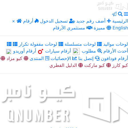
الرئيسية
أضف رقم جديد
تسجيل الدخول
أرقام
×
English
مميزة
مستثمري الأرقام
لوحات مواليد
لوحات متسلسلة
لوحات مقفولة تكرار
أحدث الأرقام
مطلوب
أرقام سيارات
أرقام أوريدو
أرقام فودافون
إتصل بنا
الإحصائيات
المنتدى
كيو مزاد
كيو كارز
كيو ماركت
الدليل القطري