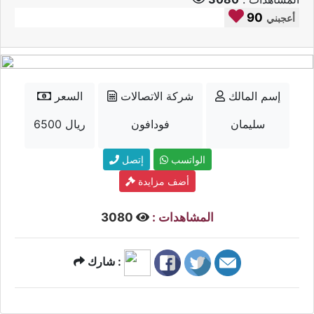
90
أعجبني
إسم المالك
شركة الاتصالات
السعر
سليمان
فودافون
6500 ريال
الواتسب
إتصل
أضف مزايدة
المشاهدات :
3080
شارك :