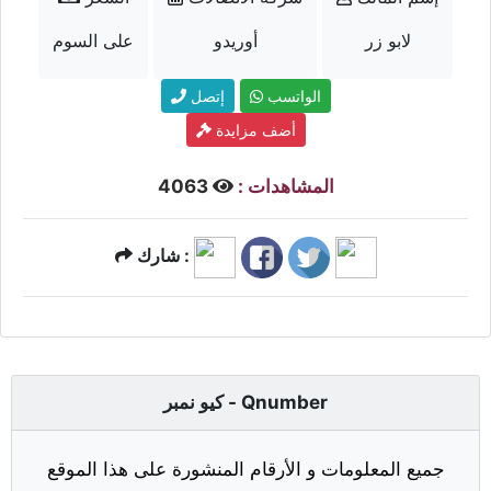
لابو زر
أوريدو
على السوم
الواتسب
إتصل
أضف مزايدة
المشاهدات :
4063
شارك :
كيو نمبر - Qnumber
جميع المعلومات و الأرقام المنشورة على هذا الموقع