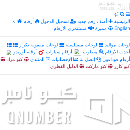
الرئيسية
أضف رقم جديد
تسجيل الدخول
أرقام
×
English
مميزة
مستثمري الأرقام
لوحات مواليد
لوحات متسلسلة
لوحات مقفولة تكرار
أحدث الأرقام
مطلوب
أرقام سيارات
أرقام أوريدو
أرقام فودافون
إتصل بنا
الإحصائيات
المنتدى
كيو مزاد
كيو كارز
كيو ماركت
الدليل القطري