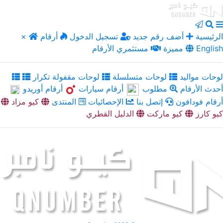
الرئيسية
أضف رقم جديد
تسجيل الدخول
أرقام
×
English
مميزة
مستثمري الأرقام
لوحات مواليد
لوحات متسلسلة
لوحات مقفولة تكرار
أحدث الأرقام
مطلوب
أرقام سيارات
أرقام أوريدو
أرقام فودافون
إتصل بنا
الإحصائيات
المنتدى
كيو مزاد
كيو كارز
كيو ماركت
الدليل القطري