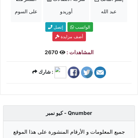
عبد الله
أوريدو
على السوم
الواتسب
إتصل
أضف مزايدة
المشاهدات :
2670
شارك :
كيو نمبر - Qnumber
جميع المعلومات و الأرقام المنشورة على هذا الموقع