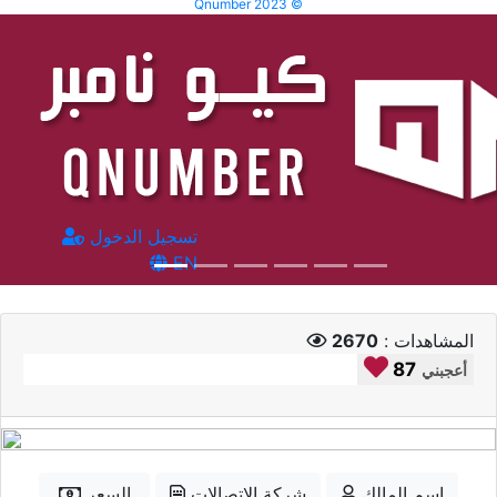
Qnumber 2023 ©
تسجيل الدخول
EN
المشاهدات :
2670
87
أعجبني
إسم المالك
شركة الاتصالات
السعر