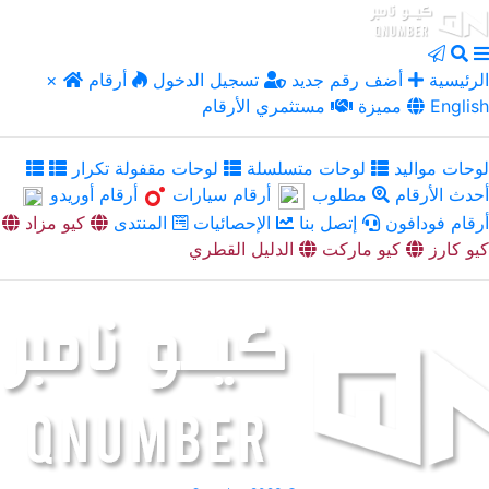
الرئيسية
أضف رقم جديد
تسجيل الدخول
أرقام
×
English
مميزة
مستثمري الأرقام
لوحات مواليد
لوحات متسلسلة
لوحات مقفولة تكرار
أحدث الأرقام
مطلوب
أرقام سيارات
أرقام أوريدو
أرقام فودافون
إتصل بنا
الإحصائيات
المنتدى
كيو مزاد
كيو كارز
كيو ماركت
الدليل القطري