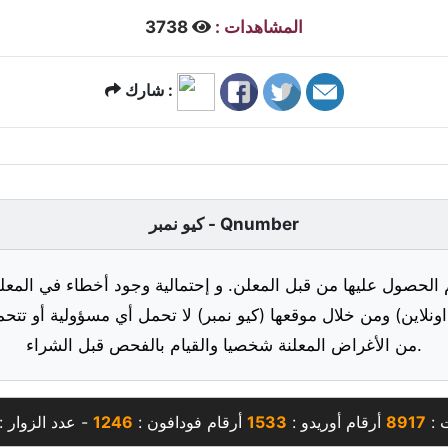
المشاهدات :
3738
شارك :
كيو نمبر - Qnumber
 الحصول عليها من قبل المعلن. و إحتمالية وجود أخطاء في المعلو
ونلاين) ومن خلال موقعها (كيو نمبر) لا تحمل أي مسؤولية أو تتحم
من الأغراض المعلنة شخصيا والقيام بالفحص قبل الشراء.
ت :
8917
أرقام أوريدو :
1533
أرقام فودافون :
1246
- عدد الزوار :