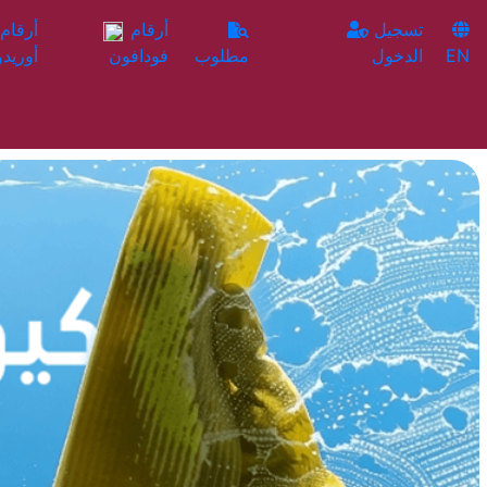
تسجيل
أرقام
EN
الدخول
مطلوب
فودافون
أوريدو