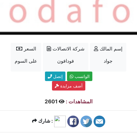
إسم المالك
شركة الاتصالات
السعر
جواد
فودافون
على السوم
الواتسب
إتصل
أضف مزايدة
المشاهدات :
2601
شارك :