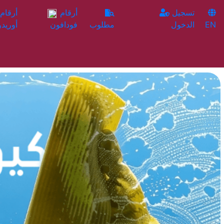
تسجيل
أرقام
EN
الدخول
مطلوب
فودافون
أوريدو