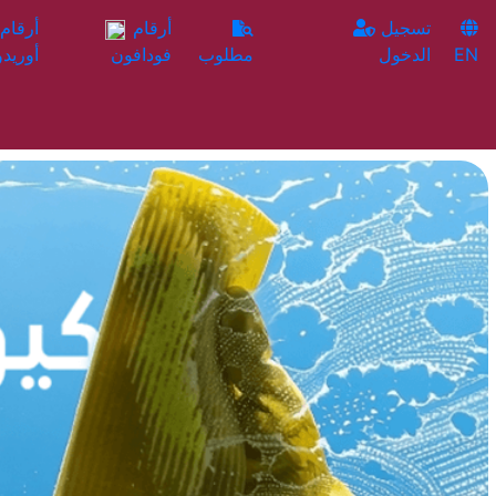
تسجيل
أرقام
EN
الدخول
مطلوب
فودافون
أوريدو