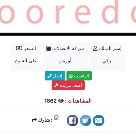
إسم المالك
شركة الاتصالات
السعر
تركي
أوريدو
على السوم
الواتسب
إتصل
أضف مزايدة
المشاهدات :
1862
شارك :