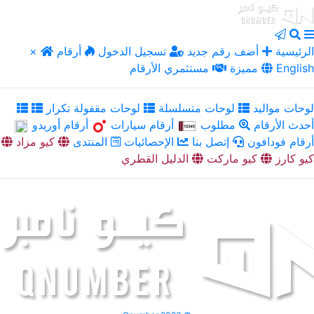
الرئيسية
أضف رقم جديد
تسجيل الدخول
أرقام
×
English
مميزة
مستثمري الأرقام
لوحات مواليد
لوحات متسلسلة
لوحات مقفولة تكرار
أحدث الأرقام
مطلوب
أرقام سيارات
أرقام أوريدو
أرقام فودافون
إتصل بنا
الإحصائيات
المنتدى
كيو مزاد
كيو كارز
كيو ماركت
الدليل القطري