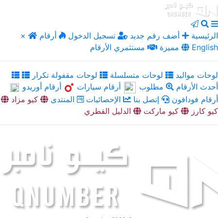
الرئيسية
أضف رقم جديد
تسجيل الدخول
أرقام
×
English
مميزة
مستثمري الأرقام
لوحات مواليد
لوحات متسلسلة
لوحات مقفولة تكرار
أحدث الأرقام
مطلوب
أرقام سيارات
أرقام أوريدو
أرقام فودافون
إتصل بنا
الإحصائيات
المنتدى
كيو مزاد
كيو كارز
كيو ماركت
الدليل القطري