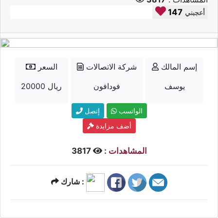
147
أعجبني
إسم المالك
شركة الاتصالات
السعر
يوسف
فودافون
20000 ريال
الواتسب
إتصل
أضف مزايدة
المشاهدات :
3817
شارك :