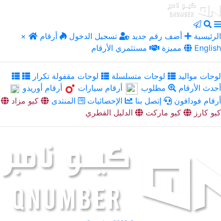
الرئيسية
أضف رقم جديد
تسجيل الدخول
أرقام
×
English
مميزة
مستثمري الأرقام
لوحات مواليد
لوحات متسلسلة
لوحات مقفولة تكرار
أحدث الأرقام
مطلوب
أرقام سيارات
أرقام أوريدو
أرقام فودافون
إتصل بنا
الإحصائيات
المنتدى
كيو مزاد
كيو كارز
كيو ماركت
الدليل القطري