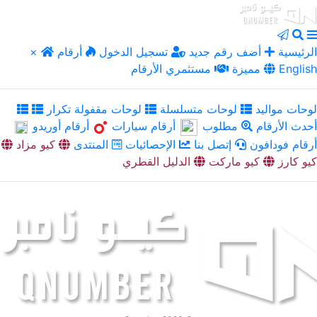
الرئيسية
أضف رقم جديد
تسجيل الدخول
أرقام
×
English
مميزة
مستثمري الأرقام
لوحات مواليد
لوحات متسلسلة
لوحات مقفولة تكرار
أحدث الأرقام
مطلوب
أرقام سيارات
أرقام أوريدو
أرقام فودافون
إتصل بنا
الإحصائيات
المنتدى
كيو مزاد
كيو كارز
كيو ماركت
الدليل القطري