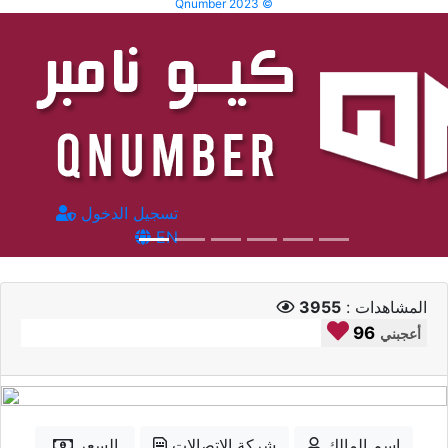
Qnumber 2023 ©
تسجيل الدخول
EN
المشاهدات :
3955
96
أعجبني
إسم المالك
شركة الاتصالات
السعر