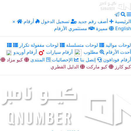
الرئيسية
أضف رقم جديد
تسجيل الدخول
أرقام
×
English
مميزة
مستثمري الأرقام
لوحات مواليد
لوحات متسلسلة
لوحات مقفولة تكرار
أحدث الأرقام
مطلوب
أرقام سيارات
أرقام أوريدو
أرقام فودافون
إتصل بنا
الإحصائيات
المنتدى
كيو مزاد
كيو كارز
كيو ماركت
الدليل القطري