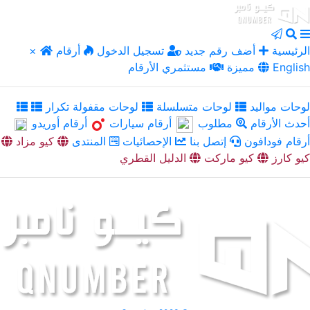
الرئيسية
أضف رقم جديد
تسجيل الدخول
أرقام
×
English
مميزة
مستثمري الأرقام
لوحات مواليد
لوحات متسلسلة
لوحات مقفولة تكرار
أحدث الأرقام
مطلوب
أرقام سيارات
أرقام أوريدو
أرقام فودافون
إتصل بنا
الإحصائيات
المنتدى
كيو مزاد
كيو كارز
كيو ماركت
الدليل القطري