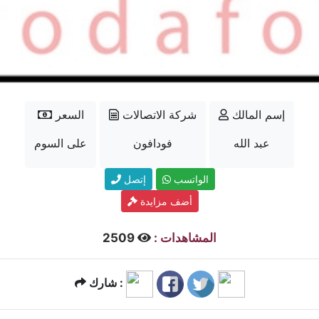
إسم المالك
شركة الاتصالات
السعر
عبد الله
فودافون
على السوم
الواتسب
إتصل
أضف مزايدة
المشاهدات :
2509
شارك :