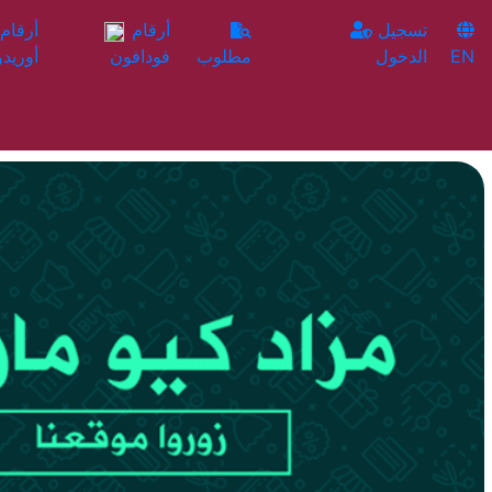
تسجيل
أرقام
EN
الدخول
مطلوب
فودافون
أوريدو