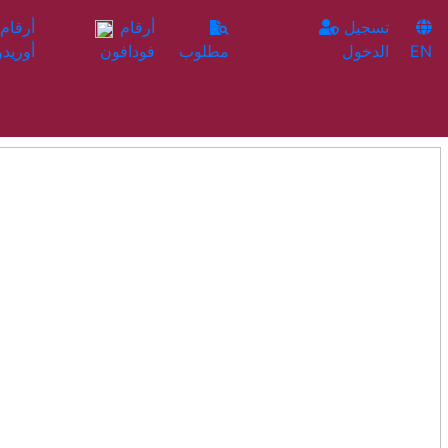
تسجيل
أرقام
EN
الدخول
مطلوب
فودافون
أوريدو