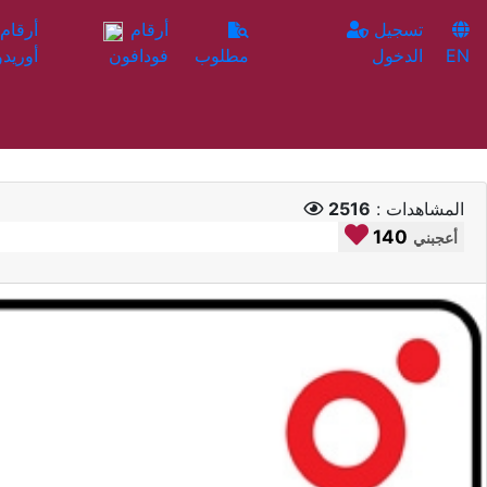
تسجيل
أرقام
EN
الدخول
مطلوب
فودافون
أوريدو
المشاهدات :
2516
140
أعجبني