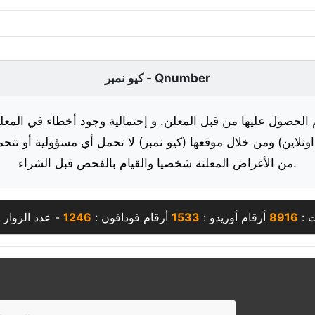
كيو نمبر - Qnumber
 الحصول عليها من قبل المعلن. و إحتمالية وجود أخطاء في المعلو
ونلاين) ومن خلال موقعها (كيو نمبر) لا تحمل أي مسؤولية أو تتحم
من الأغراض المعلنة شخصيا والقيام بالفحص قبل الشراء.
ت :
8916
أرقام أوريدو :
1533
أرقام فودافون :
1246
- عدد الزوار 