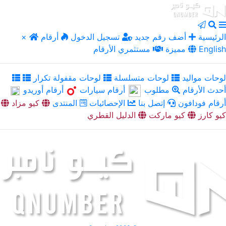
الرئيسية
أضف رقم جديد
تسجيل الدخول
أرقام
×
English
مميزة
مستثمري الأرقام
لوحات مواليد
لوحات متسلسلة
لوحات مقفولة تكرار
أحدث الأرقام
مطلوب
أرقام سيارات
أرقام أوريدو
أرقام فودافون
إتصل بنا
الإحصائيات
المنتدى
كيو مزاد
كيو كارز
كيو ماركت
الدليل القطري