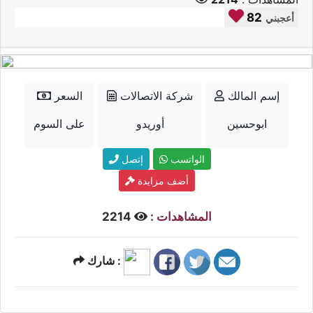
82
أعجبني
إسم المالك
شركة الاتصالات
السعر
ابوحسين
أوريدو
على السوم
الواتسب
إتصل
أضف مزايدة
المشاهدات :
2214
شارك :