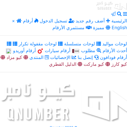
الرئيسية
أضف رقم جديد
تسجيل الدخول
أرقام
×
English
مميزة
مستثمري الأرقام
لوحات مواليد
لوحات متسلسلة
لوحات مقفولة تكرار
أحدث الأرقام
مطلوب
أرقام سيارات
أرقام أوريدو
أرقام فودافون
إتصل بنا
الإحصائيات
المنتدى
كيو مزاد
كيو كارز
كيو ماركت
الدليل القطري