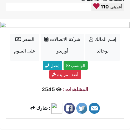
110
أعجبني
إسم المالك
شركة الاتصالات
السعر
بوخالد
أوريدو
على السوم
الواتسب
إتصل
أضف مزايدة
المشاهدات :
2545
شارك :