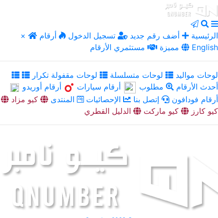
الرئيسية
أضف رقم جديد
تسجيل الدخول
أرقام
×
English
مميزة
مستثمري الأرقام
لوحات مواليد
لوحات متسلسلة
لوحات مقفولة تكرار
أحدث الأرقام
مطلوب
أرقام سيارات
أرقام أوريدو
أرقام فودافون
إتصل بنا
الإحصائيات
المنتدى
كيو مزاد
كيو كارز
كيو ماركت
الدليل القطري