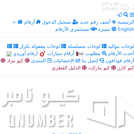
الرئيسية
أضف رقم جديد
تسجيل الدخول
أرقام
×
English
مميزة
مستثمري الأرقام
لوحات مواليد
لوحات متسلسلة
لوحات مقفولة تكرار
أحدث الأرقام
مطلوب
أرقام سيارات
أرقام أوريدو
أرقام فودافون
إتصل بنا
الإحصائيات
المنتدى
كيو مزاد
كيو كارز
كيو ماركت
الدليل القطري