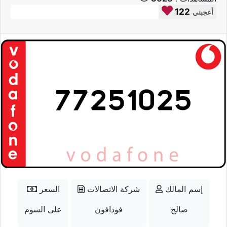
122
أعجبني
إسم المالك
شركة الاتصالات
السعر
صالح
فودافون
على السوم