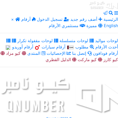
الرئيسية
أضف رقم جديد
تسجيل الدخول
أرقام
×
English
مميزة
مستثمري الأرقام
لوحات مواليد
لوحات متسلسلة
لوحات مقفولة تكرار
أحدث الأرقام
مطلوب
أرقام سيارات
أرقام أوريدو
أرقام فودافون
إتصل بنا
الإحصائيات
المنتدى
كيو مزاد
كيو كارز
كيو ماركت
الدليل القطري