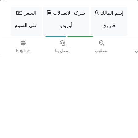
إسم المالك
شركة الاتصالات
السعر
فاروق
أوريدو
على السوم
الواتسب
إتصل
ي
مطلوب
إتصل بنا
English
أضف مزايدة
المشاهدات :
4283
شارك :
كيو نمبر - Qnumber