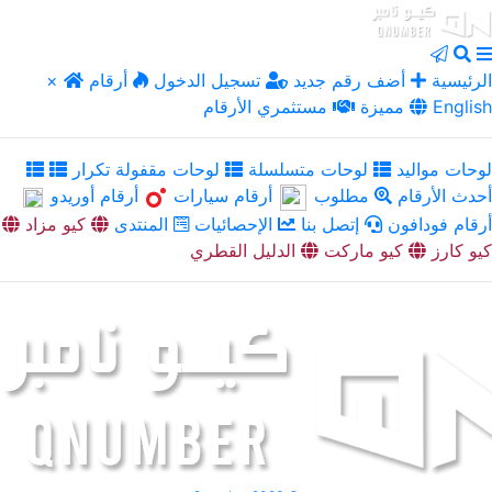
الرئيسية
أضف رقم جديد
تسجيل الدخول
أرقام
×
English
مميزة
مستثمري الأرقام
لوحات مواليد
لوحات متسلسلة
لوحات مقفولة تكرار
أحدث الأرقام
مطلوب
أرقام سيارات
أرقام أوريدو
أرقام فودافون
إتصل بنا
الإحصائيات
المنتدى
كيو مزاد
كيو كارز
كيو ماركت
الدليل القطري