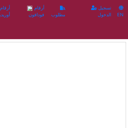
تسجيل
أرقام
EN
الدخول
مطلوب
فودافون
أوريدو