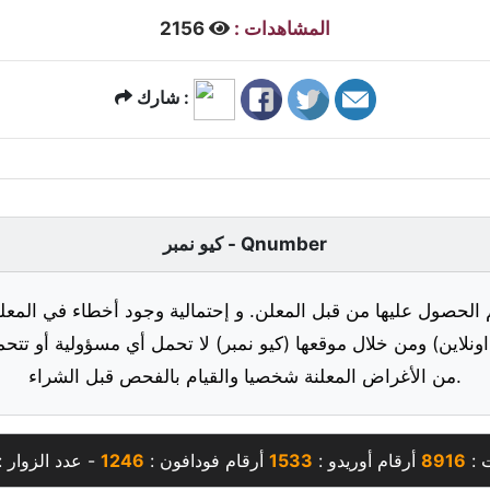
المشاهدات :
2156
شارك :
كيو نمبر - Qnumber
 الحصول عليها من قبل المعلن. و إحتمالية وجود أخطاء في المعلو
ونلاين) ومن خلال موقعها (كيو نمبر) لا تحمل أي مسؤولية أو تتحم
من الأغراض المعلنة شخصيا والقيام بالفحص قبل الشراء.
 :
8916
أرقام أوريدو :
1533
أرقام فودافون :
1246
- عدد الزوار :