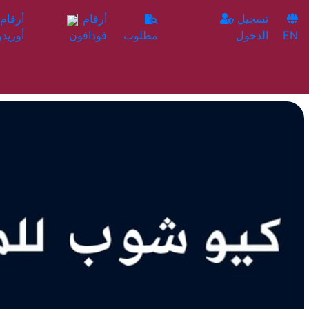
تسجيل
أرقام
EN
الدخول
مطلوب
فودافون
أوريدو