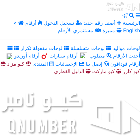
الرئيسية
أضف رقم جديد
تسجيل الدخول
أرقام
×
English
مميزة
مستثمري الأرقام
لوحات مواليد
لوحات متسلسلة
لوحات مقفولة تكرار
أحدث الأرقام
مطلوب
أرقام سيارات
أرقام أوريدو
أرقام فودافون
إتصل بنا
الإحصائيات
المنتدى
كيو مزاد
كيو كارز
كيو ماركت
الدليل القطري