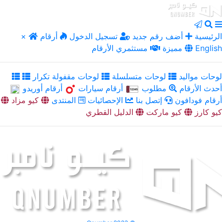
الرئيسية
أضف رقم جديد
تسجيل الدخول
أرقام
×
English
مميزة
مستثمري الأرقام
لوحات مواليد
لوحات متسلسلة
لوحات مقفولة تكرار
أحدث الأرقام
مطلوب
أرقام سيارات
أرقام أوريدو
أرقام فودافون
إتصل بنا
الإحصائيات
المنتدى
كيو مزاد
كيو كارز
كيو ماركت
الدليل القطري