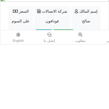
إسم المالك
شركة الاتصالات
السعر
صالح
فودافون
على السوم
الواتسب
إتصل
ي
مطلوب
إتصل بنا
English
أضف مزايدة
المشاهدات :
4526
شارك :
كيو نمبر - Qnumber