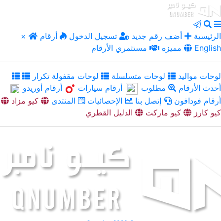
الرئيسية
أضف رقم جديد
تسجيل الدخول
أرقام
×
English
مميزة
مستثمري الأرقام
لوحات مواليد
لوحات متسلسلة
لوحات مقفولة تكرار
أحدث الأرقام
مطلوب
أرقام سيارات
أرقام أوريدو
أرقام فودافون
إتصل بنا
الإحصائيات
المنتدى
كيو مزاد
كيو كارز
كيو ماركت
الدليل القطري