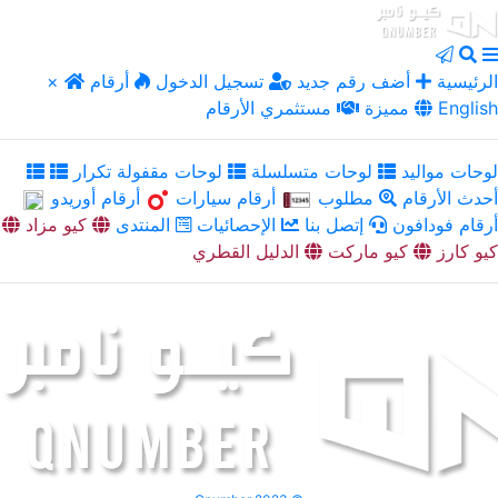
الرئيسية
أضف رقم جديد
تسجيل الدخول
أرقام
×
English
مميزة
مستثمري الأرقام
لوحات مواليد
لوحات متسلسلة
لوحات مقفولة تكرار
أحدث الأرقام
مطلوب
أرقام سيارات
أرقام أوريدو
أرقام فودافون
إتصل بنا
الإحصائيات
المنتدى
كيو مزاد
كيو كارز
كيو ماركت
الدليل القطري