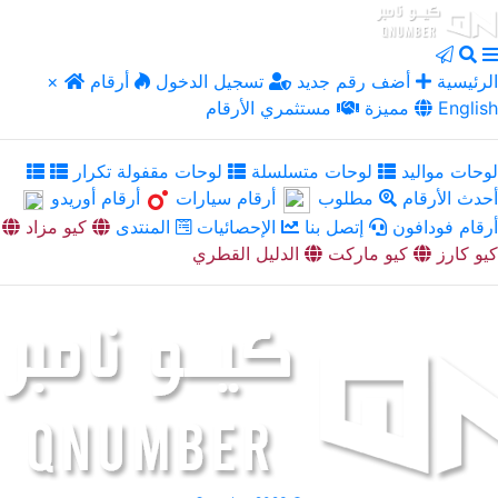
الرئيسية
أضف رقم جديد
تسجيل الدخول
أرقام
×
English
مميزة
مستثمري الأرقام
لوحات مواليد
لوحات متسلسلة
لوحات مقفولة تكرار
أحدث الأرقام
مطلوب
أرقام سيارات
أرقام أوريدو
أرقام فودافون
إتصل بنا
الإحصائيات
المنتدى
كيو مزاد
كيو كارز
كيو ماركت
الدليل القطري