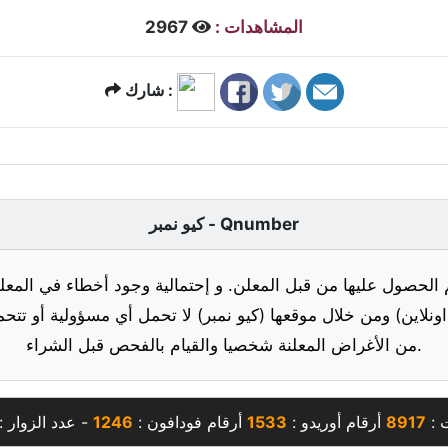
المشاهدات :
2967
شارك :
كيو نمبر - Qnumber
 الحصول عليها من قبل المعلن. و إحتمالية وجود أخطاء في المعلو
ونلاين) ومن خلال موقعها (كيو نمبر) لا تحمل أي مسؤولية أو تتحم
من الأغراض المعلنة شخصيا والقيام بالفحص قبل الشراء.
ت :
8917
أرقام أوريدو :
1533
أرقام فودافون :
1246
- عدد الزوار :