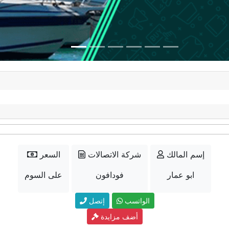
إسم المالك
شركة الاتصالات
السعر
ابو عمار
فودافون
على السوم
الواتسب
إتصل
أضف مزايدة