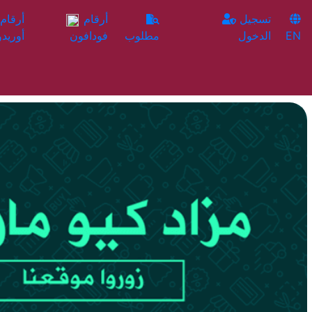
تسجيل
أرقام
EN
الدخول
مطلوب
فودافون
أوريدو