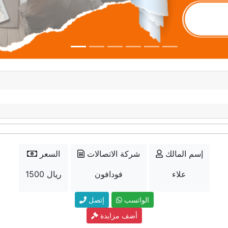
إسم المالك
شركة الاتصالات
السعر
علاء
فودافون
1500 ريال
الواتسب
إتصل
أضف مزايدة