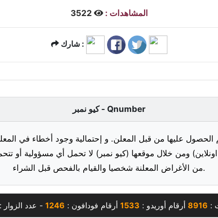
المشاهدات :
3522
شارك :
كيو نمبر - Qnumber
 الحصول عليها من قبل المعلن. و إحتمالية وجود أخطاء في المعلو
ونلاين) ومن خلال موقعها (كيو نمبر) لا تحمل أي مسؤولية أو تتحم
من الأغراض المعلنة شخصيا والقيام بالفحص قبل الشراء.
 :
8916
أرقام أوريدو :
1533
أرقام فودافون :
1246
- عدد الزوار :