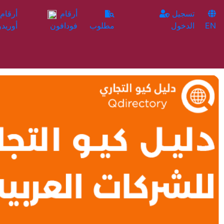
تسجيل
أرقام
EN
الدخول
مطلوب
فودافون
أوريدو