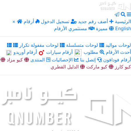
الرئيسية
أضف رقم جديد
تسجيل الدخول
أرقام
×
English
مميزة
مستثمري الأرقام
لوحات مواليد
لوحات متسلسلة
لوحات مقفولة تكرار
أحدث الأرقام
مطلوب
أرقام سيارات
أرقام أوريدو
أرقام فودافون
إتصل بنا
الإحصائيات
المنتدى
كيو مزاد
كيو كارز
كيو ماركت
الدليل القطري