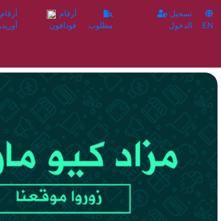
تسجيل
أرقام
EN
الدخول
مطلوب
فودافون
أوريدو