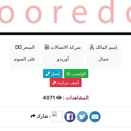
إسم المالك
شركة الاتصالات
السعر
جمال
أوريدو
على السوم
الواتسب
إتصل
أضف مزايدة
المشاهدات :
4071
شارك :