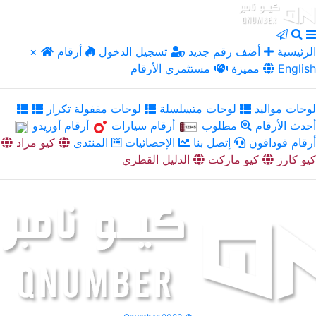
الرئيسية
أضف رقم جديد
تسجيل الدخول
أرقام
×
English
مميزة
مستثمري الأرقام
لوحات مواليد
لوحات متسلسلة
لوحات مقفولة تكرار
أحدث الأرقام
مطلوب
أرقام سيارات
أرقام أوريدو
أرقام فودافون
إتصل بنا
الإحصائيات
المنتدى
كيو مزاد
كيو كارز
كيو ماركت
الدليل القطري