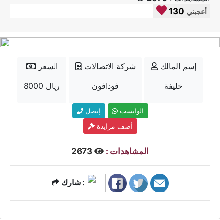
130
أعجبني
إسم المالك
شركة الاتصالات
السعر
خليفة
فودافون
8000 ريال
الواتسب
إتصل
أضف مزايدة
المشاهدات :
2673
شارك :