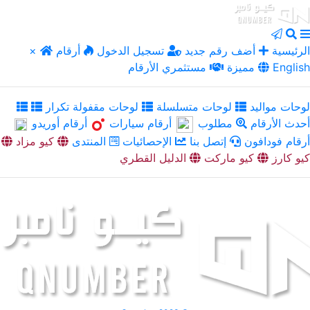
الرئيسية
أضف رقم جديد
تسجيل الدخول
أرقام
×
English
مميزة
مستثمري الأرقام
لوحات مواليد
لوحات متسلسلة
لوحات مقفولة تكرار
أحدث الأرقام
مطلوب
أرقام سيارات
أرقام أوريدو
أرقام فودافون
إتصل بنا
الإحصائيات
المنتدى
كيو مزاد
كيو كارز
كيو ماركت
الدليل القطري