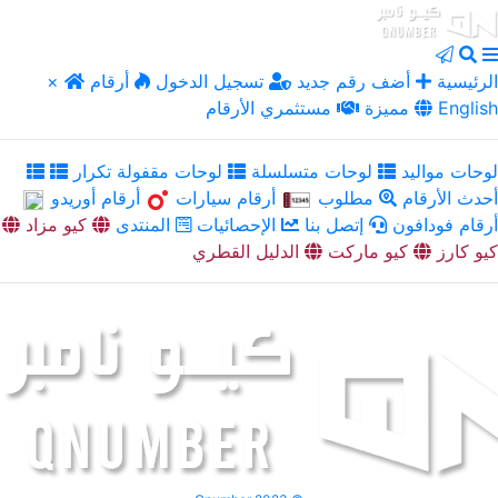
الرئيسية
أضف رقم جديد
تسجيل الدخول
أرقام
×
English
مميزة
مستثمري الأرقام
لوحات مواليد
لوحات متسلسلة
لوحات مقفولة تكرار
أحدث الأرقام
مطلوب
أرقام سيارات
أرقام أوريدو
أرقام فودافون
إتصل بنا
الإحصائيات
المنتدى
كيو مزاد
كيو كارز
كيو ماركت
الدليل القطري