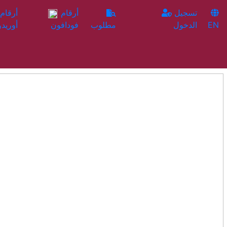
تسجيل
أرقام
EN
الدخول
مطلوب
فودافون
أوريدو