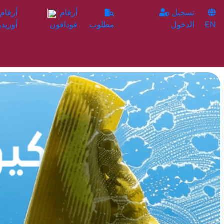
تسجيل
أرقام
EN
الدخول
مطلوب
فودافون
أوريدو