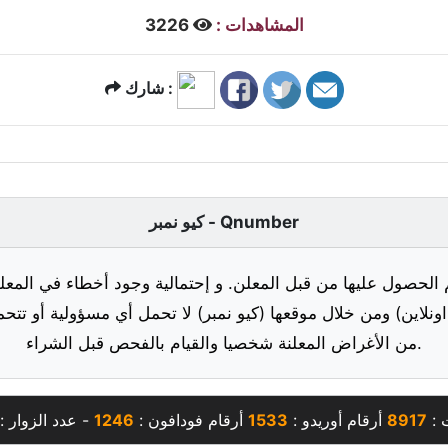
المشاهدات :
3226
شارك :
كيو نمبر - Qnumber
 الحصول عليها من قبل المعلن. و إحتمالية وجود أخطاء في المعلو
ونلاين) ومن خلال موقعها (كيو نمبر) لا تحمل أي مسؤولية أو تتحم
من الأغراض المعلنة شخصيا والقيام بالفحص قبل الشراء.
 :
8917
أرقام أوريدو :
1533
أرقام فودافون :
1246
- عدد الزوار :