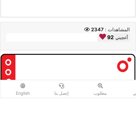
المشاهدات :
2347
92
أعجبني
ي
مطلوب
إتصل بنا
English