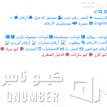
الرئيسية
أضف رقم جديد
تسجيل الدخول
أرقام
×
English
مميزة
مستثمري الأرقام
لوحات مواليد
لوحات متسلسلة
لوحات مقفولة تكرار
أحدث الأرقام
مطلوب
أرقام سيارات
أرقام أوريدو
أرقام فودافون
إتصل بنا
الإحصائيات
المنتدى
كيو مزاد
كيو كارز
كيو ماركت
الدليل القطري