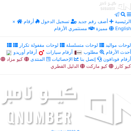
الرئيسية
أضف رقم جديد
تسجيل الدخول
أرقام
×
English
مميزة
مستثمري الأرقام
لوحات مواليد
لوحات متسلسلة
لوحات مقفولة تكرار
أحدث الأرقام
مطلوب
أرقام سيارات
أرقام أوريدو
أرقام فودافون
إتصل بنا
الإحصائيات
المنتدى
كيو مزاد
كيو كارز
كيو ماركت
الدليل القطري