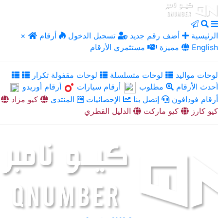
الرئيسية
أضف رقم جديد
تسجيل الدخول
أرقام
×
English
مميزة
مستثمري الأرقام
لوحات مواليد
لوحات متسلسلة
لوحات مقفولة تكرار
أحدث الأرقام
مطلوب
أرقام سيارات
أرقام أوريدو
أرقام فودافون
إتصل بنا
الإحصائيات
المنتدى
كيو مزاد
كيو كارز
كيو ماركت
الدليل القطري