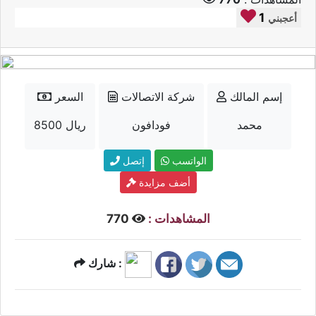
1
أعجبني
إسم المالك
شركة الاتصالات
السعر
محمد
فودافون
8500 ريال
الواتسب
إتصل
أضف مزايدة
المشاهدات :
770
شارك :